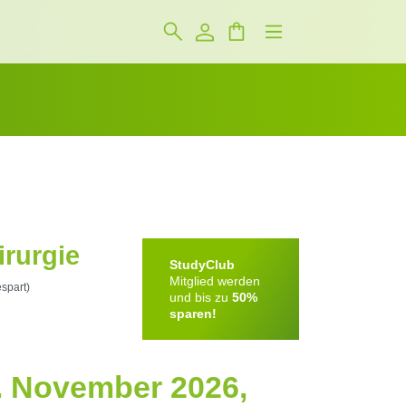
irurgie
StudyClub
Mitglied werden
spart)
und bis zu
50%
sparen!
. November 2026,