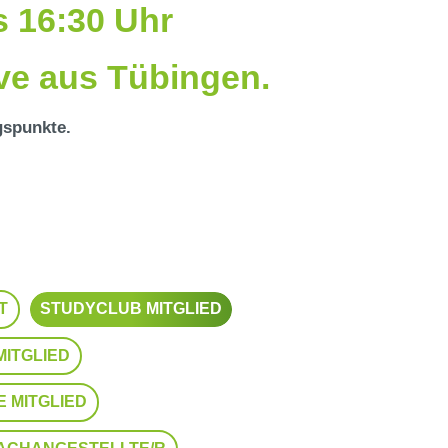
is 16:30 Uhr
ive aus Tübingen.
gspunkte.
T
STUDYCLUB MITGLIED
ITGLIED
 MITGLIED