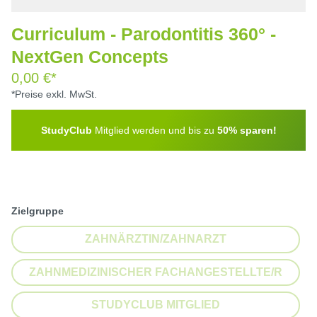
Curriculum - Parodontitis 360° -
NextGen Concepts
0,00 €*
*Preise exkl. MwSt.
StudyClub
Mitglied werden und bis zu
50% sparen!
auswählen
Zielgruppe
ZAHNÄRZTIN/ZAHNARZT
(DIESE OPTION IST ZURZEIT NI
ZAHNMEDIZINISCHER FACHANGESTELLTE/R
(DIESE OPTION IST ZURZEIT NI
STUDYCLUB MITGLIED
(DIESE OPTION IST ZURZEIT NI