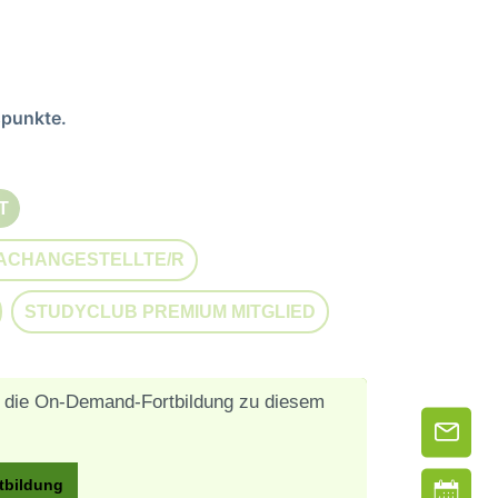
spunkte.
T
ON IST ZURZEIT NICHT VERFÜGBAR.)
FACHANGESTELLTE/R
DIESE OPTION IST ZURZEIT NICHT VERFÜGBAR.)
STUDYCLUB PREMIUM MITGLIED
N IST ZURZEIT NICHT VERFÜGBAR.)
(DIESE OPTION IST ZURZEIT NICHT VERFÜ
uf die On-Demand-Fortbildung zu diesem
tbildung