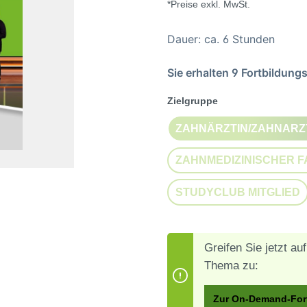
*Preise exkl. MwSt.
Dauer: ca. 6 Stunden
Sie erhalten 9 Fortbildung
auswählen
Zielgruppe
ZAHNÄRZTIN/ZAHNARZ
(DIESE OPTI
ZAHNMEDIZINISCHER 
(
STUDYCLUB MITGLIED
(DIESE OPTIO
Greifen Sie jetzt a
Thema zu:
Zur On-Demand-For