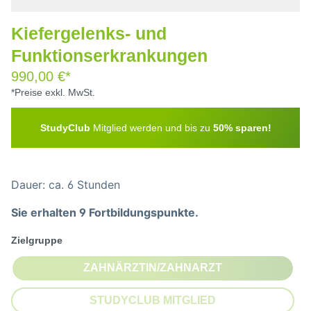
Kiefergelenks- und
Funktionserkrankungen
990,00 €*
*Preise exkl. MwSt.
StudyClub
Mitglied werden und bis zu
50% sparen!
Dauer: ca. 6 Stunden
Sie erhalten 9 Fortbildungspunkte.
auswählen
Zielgruppe
ZAHNÄRZTIN/ZAHNARZT
(DIESE OPTION IST ZURZEIT NI
STUDYCLUB MITGLIED
(DIESE OPTION IST ZURZEIT NI