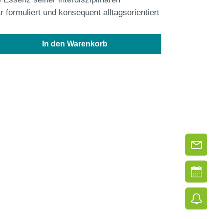
r formuliert und konsequent alltagsorientiert
b den gewünschten Wert ein oder benutze d
In den Warenkorb