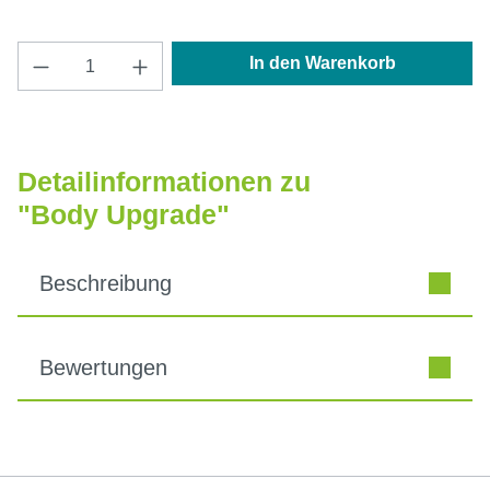
Produkt Anzahl: Gib den gewünschten Wert e
In den Warenkorb
Detailinformationen zu
"Body Upgrade"
Beschreibung
Bewertungen