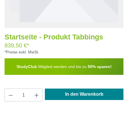
Startseite - Produkt Tabbings
839,50 €*
*Preise exkl. MwSt.
StudyClub
Mitglied werden und bis zu
50% sparen!
Produkt Anzahl: Gib den gewünschten Wert e
In den Warenkorb