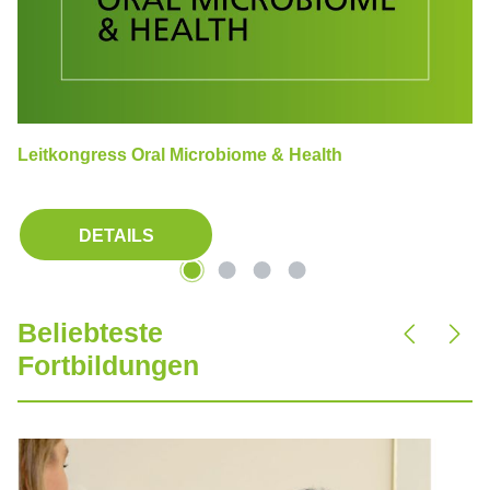
Leitkongress Oral Microbiome & Health
DETAILS
Beliebteste
Produktgalerie überspringen
Fortbildungen