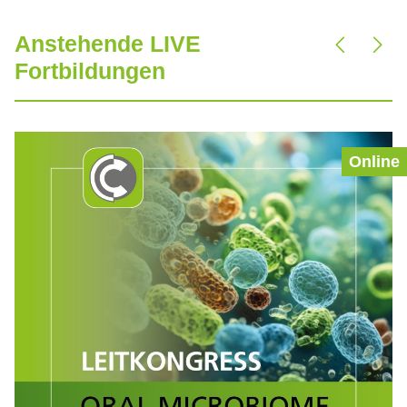
Anstehende LIVE
Produktgalerie überspringen
Fortbildungen
Online
Tipp