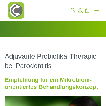
Adjuvante Probiotika-Therapie
bei Parodontitis
Empfehlung für ein Mikrobiom-
orientiertes Behandlungskonzept